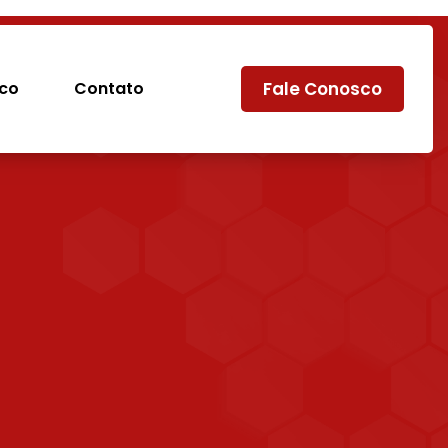
sco
Contato
Fale Conosco