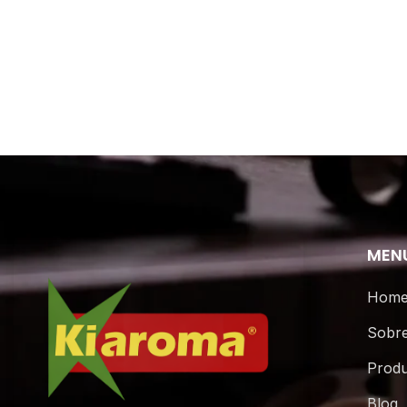
MEN
Hom
Sobr
Produ
Blog