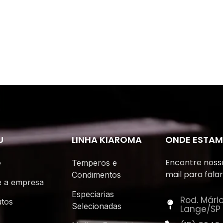
U
LINHA KIAROMA
ONDE ESTA
Encontre nosso
e
Temperos e
mail para fala
Condimentos
e a empresa
Especiarias
Rod. Mário
tos
Selecionadas
Lange/SP